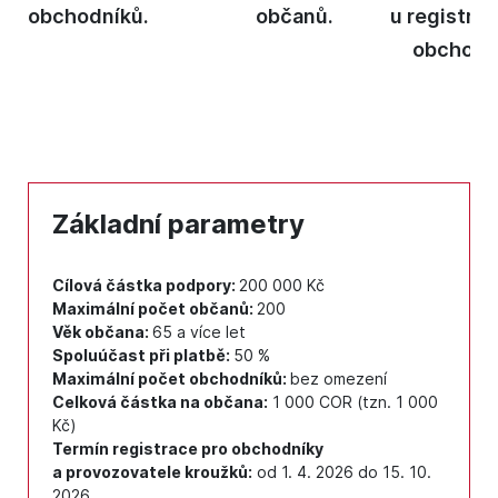
obchodníků.
občanů.
u registro
obchodn
Základní parametry
Cílová částka podpory:
200 000 Kč
Maximální počet občanů:
200
Věk občana:
65 a více let
Spoluúčast při platbě:
50 %
Maximální počet obchodníků:
bez omezení
Celková částka na občana:
1 000 COR (tzn. 1 000
Kč)
Termín registrace pro obchodníky
a provozovatele kroužků:
od 1. 4. 2026 do 15. 10.
2026