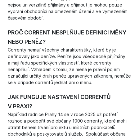
nejsou univerzálně přijímány a přijmout je mohou pouze
vybraní obchodníci na omezeném území a ve vymezeném
časovém období.
PROČ CORRENT NESPLŇUJE DEFINICI MĚNY
NEBO PENĚZ?
Correnty nemají všechny charakteristiky, které by je
definovaly jako peníze. Peníze jsou všeobecně přijímány
a mají řadu specifických vlastností, které correnty
nenaplňují. Vzhledem k tomu, že měna je právní pojem
označující určitý druh peněz upravených zákonem, nemůže
se v případě correntů jednat ani o měnu.
JAK FUNGUJE NASTAVENÍ CORRENTŮ
V PRAXI?
Například radnice Prahy 14 se v roce 2025 už potřetí
rozhodla podpořit své občany 1000 correnty, které mohli
utratit během trvání projektu u místních podnikatelů,
obchodníků a poskytovatelů služeb. Spoluúčast občana