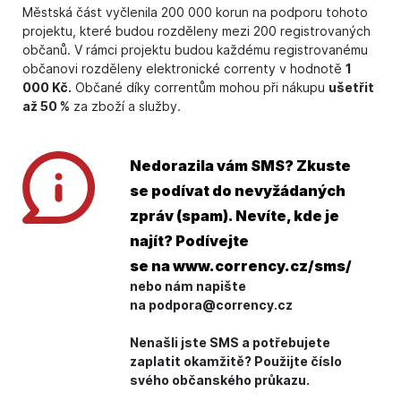
Městská část vyčlenila 200 000 korun na podporu tohoto
projektu, které budou rozděleny mezi 200 registrovaných
občanů. V rámci projektu budou každému registrovanému
občanovi rozděleny elektronické correnty v hodnotě
1
000 Kč.
Občané díky correntům mohou při nákupu
ušetřit
až 50 %
za zboží a služby.
Nedorazila vám SMS? Zkuste
se podívat do nevyžádaných
zpráv (spam). Nevíte, kde je
najít? Podívejte
se na
www.corrency.cz/sms/
nebo nám napište
na podpora@corrency.cz
Nenašli jste SMS a potřebujete
zaplatit okamžitě? Použijte číslo
svého občanského průkazu.