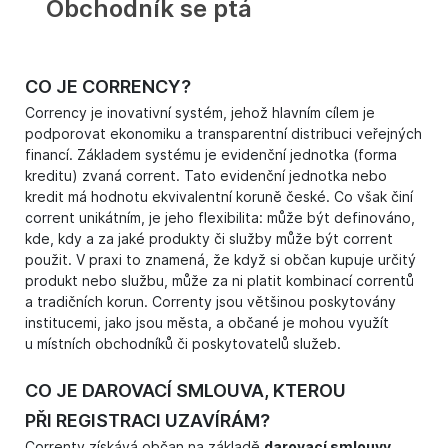
Obchodník se ptá
CO JE CORRENCY?
Corrency je inovativní systém, jehož hlavním cílem je
podporovat ekonomiku a transparentní distribuci veřejných
financí. Základem systému je evidenční jednotka (forma
kreditu) zvaná corrent. Tato evidenční jednotka nebo
kredit má hodnotu ekvivalentní koruně české. Co však činí
corrent unikátním, je jeho flexibilita: může být definováno,
kde, kdy a za jaké produkty či služby může být corrent
použit. V praxi to znamená, že když si občan kupuje určitý
produkt nebo službu, může za ni platit kombinací correntů
a tradičních korun. Correnty jsou většinou poskytovány
institucemi, jako jsou města, a občané je mohou využít
u místních obchodníků či poskytovatelů služeb.
CO JE DAROVACÍ SMLOUVA, KTEROU
PŘI REGISTRACI UZAVÍRÁM?
Correnty získává občan na základě
darovací smlouvy