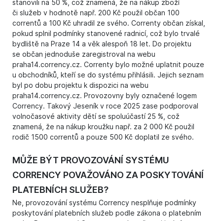
stanovili na 50 %, což znamená, že na nákup zboží
či služeb v hodnotě např. 200 Kč použil občan 100
correntů a 100 Kč uhradil ze svého. Correnty občan získal,
pokud splnil podmínky stanovené radnicí, což bylo trvalé
bydliště na Praze 14 a věk alespoň 18 let. Do projektu
se občan jednoduše zaregistroval na webu
praha14.corrency.cz. Correnty bylo možné uplatnit pouze
u obchodníků, kteří se do systému přihlásili. Jejich seznam
byl po dobu projektu k dispozici na webu
praha14.corrency.cz. Provozovny byly označené logem
Corrency. Takový Jeseník v roce 2025 zase podporoval
volnočasové aktivity dětí se spoluúčastí 25 %, což
znamená, že na nákup kroužku např. za 2 000 Kč použil
rodič 1500 correntů a pouze 500 Kč doplatil ze svého.
MŮŽE BÝT PROVOZOVÁNÍ SYSTÉMU
CORRENCY POVAŽOVÁNO ZA POSKYTOVÁNÍ
PLATEBNÍCH SLUŽEB?
Ne, provozování systému Corrency nesplňuje podmínky
poskytování platebních služeb podle zákona o platebním