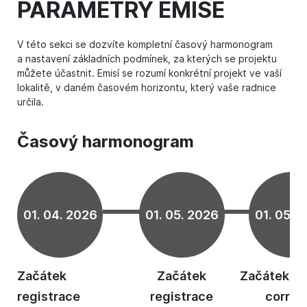
PARAMETRY EMISE
V této sekci se dozvíte kompletní časový harmonogram
a nastavení základních podmínek, za kterých se projektu
můžete účastnit. Emisí se rozumí konkrétní projekt ve vaší
lokalitě, v daném časovém horizontu, který vaše radnice
určila.
Časový harmonogram
01. 04. 2026
01. 05. 2026
01. 05. 
Začátek
Začátek
Začátek při
registrace
registrace
corren