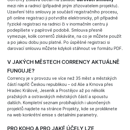
mezi ním a radnicí (případně jiným zřizovatelem projektu).
Uzavření této smlouvy je součástí registračního procesu,
při online registraci ji potvrdíte elektronicky, při případné
fyzické registraci na radnici či v inormačním centru ji
podepíšete v papírové podobě. Smlouva přesně
vymezuje, kolik correntů získáváte, na co je můžete použít
a po jakou dobu jsou platné. Po úspěšné registraci si
darovací smlouvu můžete kdykoli stáhnout ve formátu PDF.
V JAKÝCH MĚSTECH CORRENCY AKTUÁLNĚ
FUNGUJE?
Corrency je v provozu ve více než 35 měst a městských
částí napříč Českou republikou – od Aše a Krnova přes
Hradec Králové, Jeseník a Prostějov až po několik
pražských a ostravských městských částí a spoustu
dalších. Kompletní seznam probíhajících i ukončených
projektů najdete na stránce
Projekty
, kde se prokliknete
na web konkrétní emise s detailními parametry.
PRO KOHO A PRO JAKÉ ÚČELY LZE