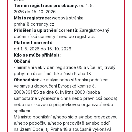
Termín registrace pro občany:
od 1. 5.
2026 do 15. 10. 2026
Místo registrace:
webová stránka
praha18.corrency.cz
Přidělení a uplatnění correntů:
Zaregistrovaný
občan získá correnty ihned po registraci.
Platnost correntů:
od 1. 5. 2026 do 15. 10. 2026
Kdo se může přihlásit:
Občané:
- minimální věk v den registrace 65 a více let, trvalý
pobyt na území městské části Praha 18
Obchodníci:
Je malým nebo středním podnikem
ve smyslu doporučení Evropské komise č.
2003/361/ES ze dne 6. května 2003 (osoba
samostatně výdělečně činná nebo právnická osoba)
nebo neziskovou či příspěvkovou organizací nebo
spolkem.
Má místo podnikání a/nebo sídlo a/nebo provozovnu
a/nebo pobočku a/nebo pracoviště a/nebo oddíl
na území Obce, tj. Praha 18 a současně vykonává