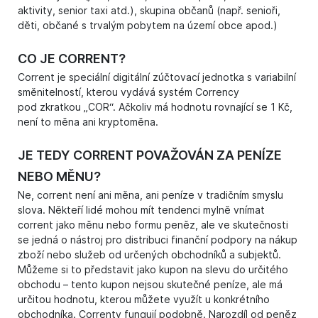
aktivity, senior taxi atd.), skupina občanů (např. senioři,
děti, občané s trvalým pobytem na území obce apod.)
CO JE CORRENT?
Corrent je speciální digitální zúčtovací jednotka s variabilní
směnitelností, kterou vydává systém Corrency
pod zkratkou „COR“. Ačkoliv má hodnotu rovnající se 1 Kč,
není to měna ani kryptoměna.
JE TEDY CORRENT POVAŽOVÁN ZA PENÍZE
NEBO MĚNU?
Ne, corrent není ani měna, ani peníze v tradičním smyslu
slova. Někteří lidé mohou mít tendenci mylně vnímat
corrent jako měnu nebo formu peněz, ale ve skutečnosti
se jedná o nástroj pro distribuci finanční podpory na nákup
zboží nebo služeb od určených obchodníků a subjektů.
Můžeme si to představit jako kupon na slevu do určitého
obchodu – tento kupon nejsou skutečné peníze, ale má
určitou hodnotu, kterou můžete využít u konkrétního
obchodníka. Correnty fungují podobně. Narozdíl od peněz