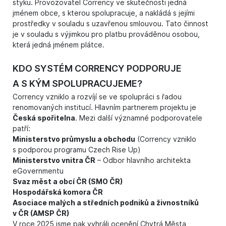
styku. Provozovatel Corrency ve skutečnosti jedná
jménem obce, s kterou spolupracuje, a nakládá s jejími
prostředky v souladu s uzavřenou smlouvou. Tato činnost
je v souladu s výjimkou pro platbu prováděnou osobou,
která jedná jménem plátce.
KDO SYSTÉM CORRENCY PODPORUJE
A S KÝM SPOLUPRACUJEME?
Corrency vzniklo a rozvíjí se ve spolupráci s řadou
renomovaných institucí. Hlavním partnerem projektu je
Česká spořitelna
. Mezi další významné podporovatele
patří:
Ministerstvo průmyslu a obchodu
(Corrency vzniklo
s podporou programu Czech Rise Up)
Ministerstvo vnitra ČR
– Odbor hlavního architekta
eGovernmentu
Svaz měst a obcí ČR (SMO ČR)
Hospodářská komora ČR
Asociace malých a středních podniků a živnostníků
v ČR (AMSP ČR)
V roce 2025 jsme pak vyhráli ocenění Chytrá Města