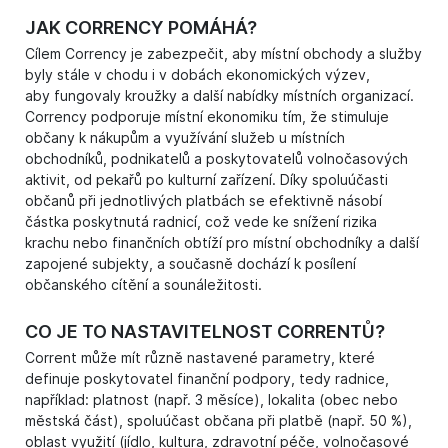
JAK CORRENCY POMÁHÁ?
Cílem Corrency je zabezpečit, aby místní obchody a služby
byly stále v chodu i v dobách ekonomických výzev,
aby fungovaly kroužky a další nabídky místních organizací.
Corrency podporuje místní ekonomiku tím, že stimuluje
občany k nákupům a využívání služeb u místních
obchodníků, podnikatelů a poskytovatelů volnočasových
aktivit, od pekařů po kulturní zařízení. Díky spoluúčasti
občanů při jednotlivých platbách se efektivně násobí
částka poskytnutá radnicí, což vede ke snížení rizika
krachu nebo finančních obtíží pro místní obchodníky a další
zapojené subjekty, a současně dochází k posílení
občanského cítění a sounáležitosti.
CO JE TO NASTAVITELNOST CORRENTŮ?
Corrent může mít různě nastavené parametry, které
definuje poskytovatel finanční podpory, tedy radnice,
například: platnost (např. 3 měsíce), lokalita (obec nebo
městská část), spoluúčast občana při platbě (např. 50 %),
oblast využití (jídlo, kultura, zdravotní péče, volnočasové