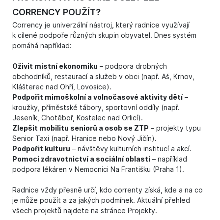
CORRENCY POUŽÍT?
Corrency je univerzální nástroj, který radnice využívají
k cílené podpoře různých skupin obyvatel. Dnes systém
pomáhá například:
Oživit místní ekonomiku
– podpora drobných
obchodníků, restaurací a služeb v obci (např. Aš, Krnov,
Klášterec nad Ohří, Lovosice).
Podpořit mimoškolní a volnočasové aktivity dětí
–
kroužky, příměstské tábory, sportovní oddíly (např.
Jeseník, Chotěboř, Kostelec nad Orlicí).
Zlepšit mobilitu seniorů a osob se ZTP
– projekty typu
Senior Taxi (např. Hranice nebo Nový Jičín).
Podpořit kulturu
– návštěvy kulturních institucí a akcí.
Pomoci zdravotnictví a sociální oblasti
– například
podpora lékáren v Nemocnici Na Františku (Praha 1).
Radnice vždy přesně určí, kdo correnty získá, kde a na co
je může použít a za jakých podmínek. Aktuální přehled
všech projektů najdete na stránce
Projekty
.